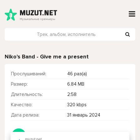
Niko's Band - Give me a present
Прослушиваний:
46 раз(а)
Размер:
6.84 MB
Длительность:
2:58
Качество:
320 kbps
Дата релиза:
31 январь 2024
Чтобы прослушать онлайн песню Niko's Band - Give me a present нажмите на кнопку плей с светом зелений
muzut.net