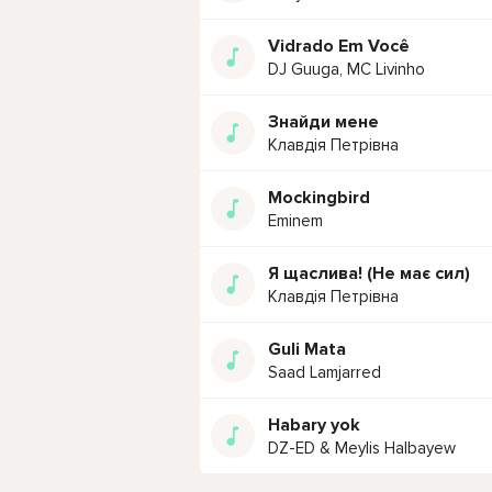
Vidrado Em Você
DJ Guuga, MC Livinho
Знайди мене
Клавдія Петрівна
Mockingbird
Eminem
Я щаслива! (Не має сил)
Клавдія Петрівна
Guli Mata
Saad Lamjarred
Habary yok
DZ-ED & Meylis Halbayew