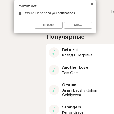
muzut.net
Г
Would like to send you notifications
Discard
Allow
Популярные
Всі пісні
Клавдія Петрівна
Another Love
Tom Odell
Omrum
Jahan bagshy (Jahan
Geldiyewa)
Strangers
Kenya Grace