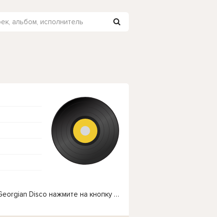
Чтобы прослушать онлайн песню Niko's Band - Georgian Disco нажмите на кнопку плей с светом зелений