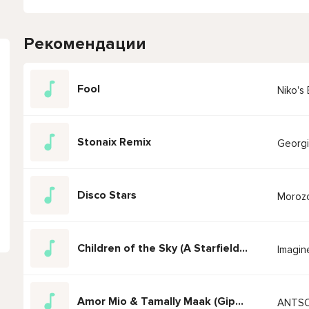
Рекомендации
Fool
Niko's
Stonaix Remix
Georgi
Disco Stars
Morozo
Children of the Sky (A Starfield song)
Imagin
Amor Mio & Tamally Maak (Gipsy Kings mix)
ANTS