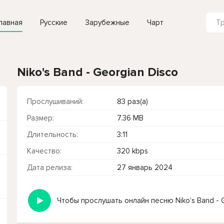
лавная
Русские
Зарубежные
Чарт
Niko's Band - Georgian Disco
Прослушиваний:
83 раз(а)
Размер:
7.36 MB
Длительность:
3:11
Качество:
320 kbps
Дата релиза:
27 январь 2024