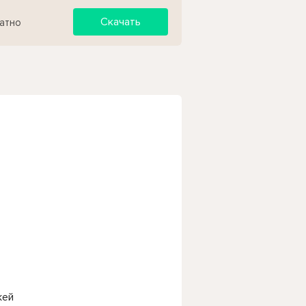
Скачать
латно
жей