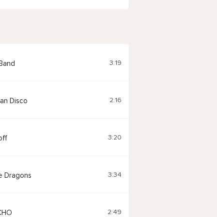
3:19
 Band
2:16
an Disco
3:20
ff
3:34
e Dragons
2:49
CHO