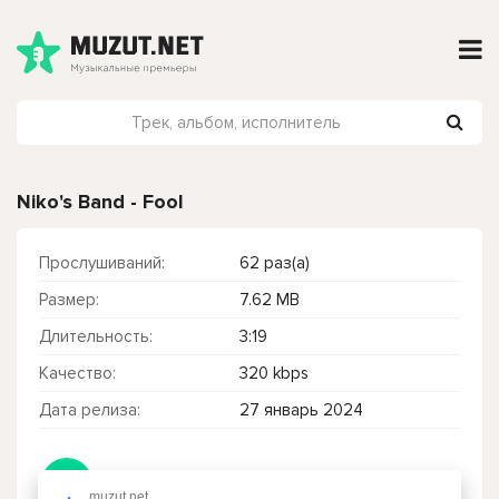
Niko's Band - Fool
Прослушиваний:
62 раз(а)
Размер:
7.62 MB
Длительность:
3:19
Качество:
320 kbps
Дата релиза:
27 январь 2024
Чтобы прослушать онлайн песню Niko's Band - Fool нажмите на кнопку плей с светом зелений
muzut.net