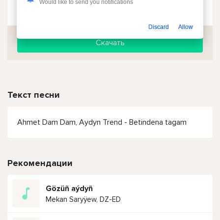
Would like to send you notifications
Чтобы прослушать онлайн песню Ahmet Dam Dam, Aydyn Trend - Betindena tagam нажмите на кнопку плей с светом зелений
Discard
Allow
Скачать
Текст песни
Ahmet Dam Dam, Aydyn Trend - Betindena tagam
Рекомендации
Gözüñ aýdyñ
Mekan Saryÿew, DZ-ED