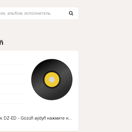
ñ
Чтобы прослушать онлайн песню Mekan Saryÿew, DZ-ED - Gözüñ aýdyñ нажмите на кнопку плей с светом зелений