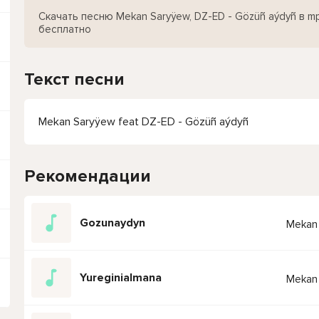
Скачать песню Mekan Saryÿew, DZ-ED - Gözüñ aýdyñ в m
бесплатно
Текст песни
Mekan Saryÿew feat DZ-ED - Gözüñ aýdyñ
Рекомендации
Gozunaydyn
Mekan 
Yureginialmana
Mekan