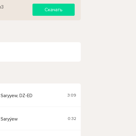
p3
Скачать
3:09
Saryyew, DZ-ED
0:32
 Saryýew