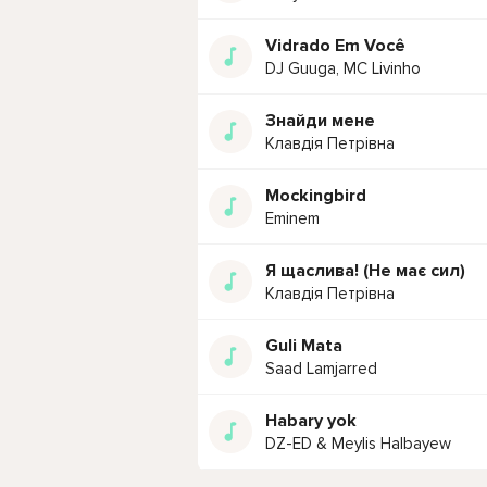
Vidrado Em Você
DJ Guuga, MC Livinho
Знайди мене
Клавдія Петрівна
Mockingbird
Eminem
Я щаслива! (Не має сил)
Клавдія Петрівна
Guli Mata
Saad Lamjarred
Habary yok
DZ-ED & Meylis Halbayew