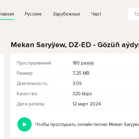
лавная
Русские
Зарубежные
Чарт
Mekan Saryÿew, DZ-ED - Gözüñ aýdy
Прослушиваний:
180 раз(а)
Размер:
7.25 MB
Длительность:
3:09
Качество:
320 kbps
Дата релиза:
12 март 2024