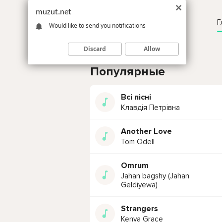
muzut.net
Г
Would like to send you notifications
Discard
Allow
Популярные
Всі пісні
Клавдія Петрівна
Another Love
Tom Odell
Omrum
Jahan bagshy (Jahan
Geldiyewa)
Strangers
Kenya Grace