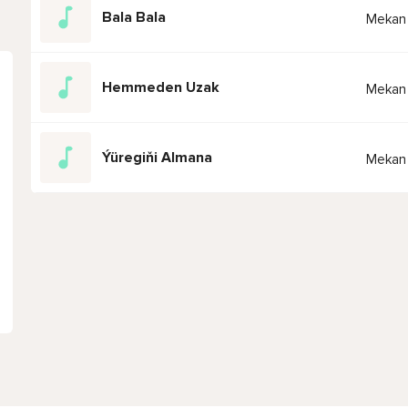
Bala Bala
Mekan
Hemmeden Uzak
Mekan
Ýüregiňi Almana
Mekan