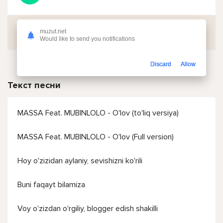
Скачать
muzut.net
Would like to send you notifications
Discard
Allow
Текст песни
MASSA Feat. MUBINLOLO - O'lov (to'liq versiya)
MASSA Feat. MUBINLOLO - O'lov (Full version)
Hoy o'zizidan aylaniy, sevishizni ko'rili
Buni faqayt bilamiza
Voy o'zizdan o'rgiliy, blogger edish shakilli