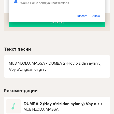
Чтобы прослушать онлайн песню MUBINLOLO, MASSA - DUMBA 2 (Hoy o'zidan aylaniy) Voy o'zingdan o'rgilay нажмите на кнопку плей с светом зелений
Would like to send you notifications
Discard
Allow
Скачать
Текст песни
MUBINLOLO, MASSA - DUMBA 2 (Hoy o'zidan aylaniy)
Voy o'zingdan o'rgilay
Рекомендации
DUMBA 2 (Hoy o'zizidan aylaniy) Voy o'zizdan o'rgiliy
MUBINLOLO, MASSA