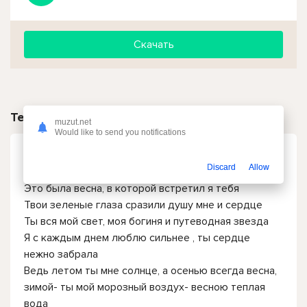
Скачать
Текст песни
muzut.net
Would like to send you notifications
Руслан Алехно - Неистовая любовь
Discard
Allow
Это была весна, в которой встретил я тебя
Твои зеленые глаза сразили душу мне и сердце
Ты вся мой свет, моя богиня и путеводная звезда
Я с каждым днем люблю сильнее , ты сердце
нежно забрала
Ведь летом ты мне солнце, а осенью всегда весна,
зимой- ты мой морозный воздух- весною теплая
вода