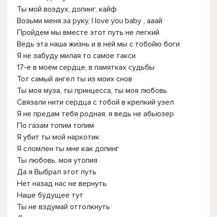
Ты мой воздух, допинг, кайф
Возьми меня за руку, I love you baby , ааай
Пройдем мы вместе этот путь не легкий
Ведь эта наша жизнь и в ней мы с тобойю боги
Я не забуду милая то самое такси
17-е в моем сердце, в памятках судьбы
Тот самый ангел ты из моих снов
Ты моя муза, ты принцесса, ты моя любовь
Связали нити сердца с тобой в крепкий узел
Я не предам тебя родная, я ведь не абьюзер
По газам топим топим
Я убит ты мой наркотик
Я сломлен ты мне как допинг
Ты любовь, моя утопия
Да я Выбрал этот путь
Нет назад нас не вернуть
Наше будущее тут
Ты не вздумай оттолкнуть