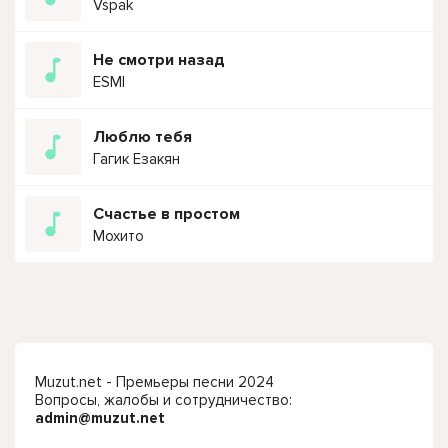
Vspak
Не смотри назад
ESMI
Люблю тебя
Гагик Езакян
Счастье в простом
Мохито
Muzut.net - Премьеры песни 2024
Вопросы, жалобы и сотрудничество:
admin@muzut.net