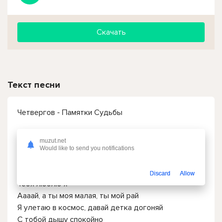
Скачать
Текст песни
Четвергов - Памятки Судьбы
Да, твои глаза да цвета океана
muzut.net
Я так люблю когда мы вместе тут под одеялом
Would like to send you notifications
Я так люблю когда ты держишься за мою руку
И когда мило шепчешь на ухо
Discard
Allow
Тебя люблю я
Аааай, а ты моя малая, ты мой рай
Я улетаю в космос, давай детка догоняй
С тобой дышу спокойно