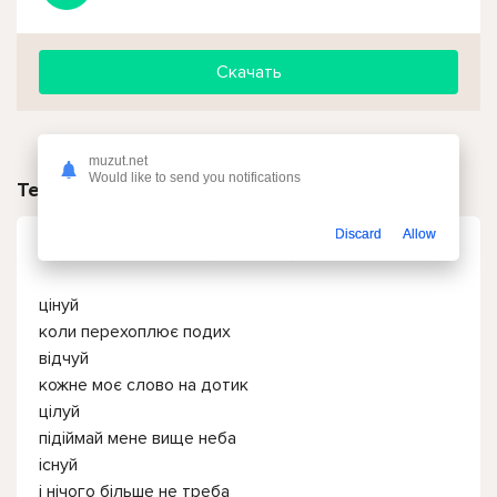
Скачать
muzut.net
Would like to send you notifications
Текст песни
Discard
Allow
ETOLUBOV - Ідеаліті (001SHOW)
цінуй
коли перехоплює подих
відчуй
кожне моє слово на дотик
цілуй
підіймай мене вище неба
існуй
і нічого більше не треба