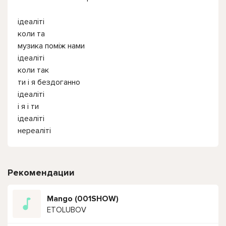
ідеаліті
коли та
музика поміж нами
ідеаліті
коли так
ти і я бездоганно
ідеаліті
і я і ти
ідеаліті
нереаліті
Рекомендации
Mango (001SHOW)
ETOLUBOV