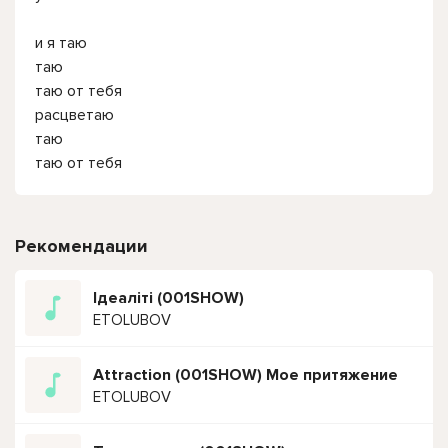
и я таю
таю
таю от тебя
расцветаю
таю
таю от тебя
Рекомендации
Ідеаліті (001SHOW)
ETOLUBOV
Attraction (001SHOW) Мое притяжение
ETOLUBOV