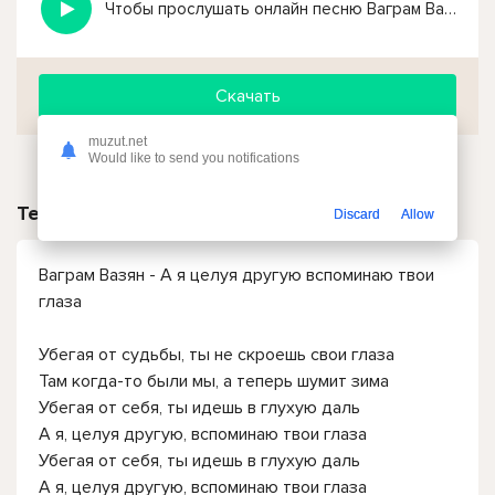
Чтобы прослушать онлайн песню Ваграм Вазян - А я целуя другую вспоминаю твои глаза нажмите на кнопку плей с светом зелений
Скачать
muzut.net
Would like to send you notifications
Текст песни
Discard
Allow
Ваграм Вазян - А я целуя другую вспоминаю твои
глаза
Убегая от судьбы, ты не скроешь свои глаза
Там когда-то были мы, а теперь шумит зима
Убегая от себя, ты идешь в глухую даль
А я, целуя другую, вспоминаю твои глаза
Убегая от себя, ты идешь в глухую даль
А я, целуя другую, вспоминаю твои глаза