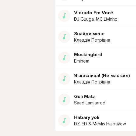
Vidrado Em Você
DJ Guuga, MC Livinho
Знайди мене
Клавдія Петрівна
Mockingbird
Eminem
Я щаслива! (Не має сил)
Клавдія Петрівна
Guli Mata
Saad Lamjarred
Habary yok
DZ-ED & Meylis Halbayew