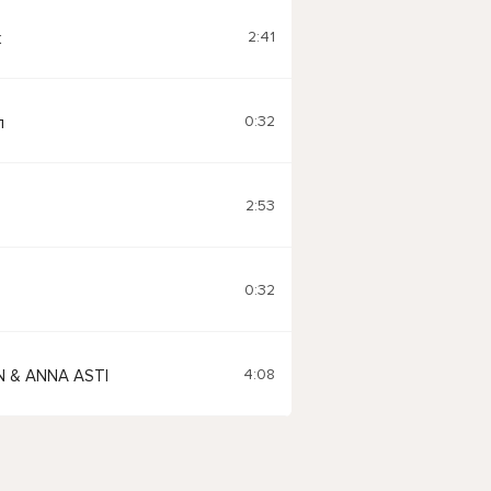
2:41
k
0:32
л
2:53
0:32
4:08
 & ANNA ASTI