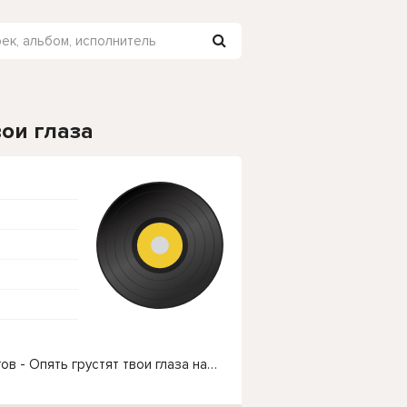
вои глаза
Чтобы прослушать онлайн песню Заур Тхагалегов - Опять грустят твои глаза нажмите на кнопку плей с светом зелений