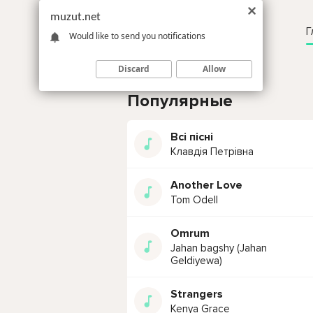
muzut.net
Г
Would like to send you notifications
Discard
Allow
Популярные
Всі пісні
Клавдія Петрівна
Another Love
Tom Odell
Omrum
Jahan bagshy (Jahan
Geldiyewa)
Strangers
Kenya Grace