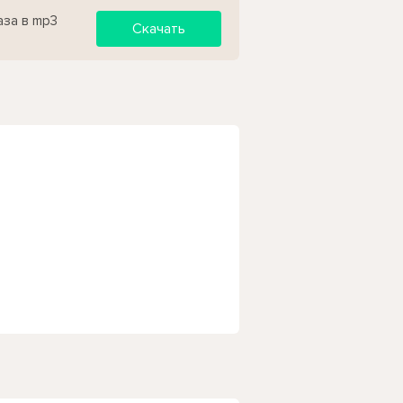
аза в mp3
Скачать