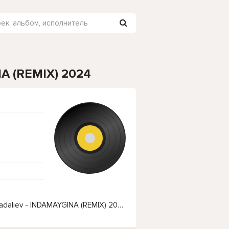
NA (REMIX) 2024
Чтобы прослушать онлайн песню Jaloliddin Ahmadaliev - INDAMAYGINA (REMIX) 2024 нажмите на кнопку плей с светом зелений