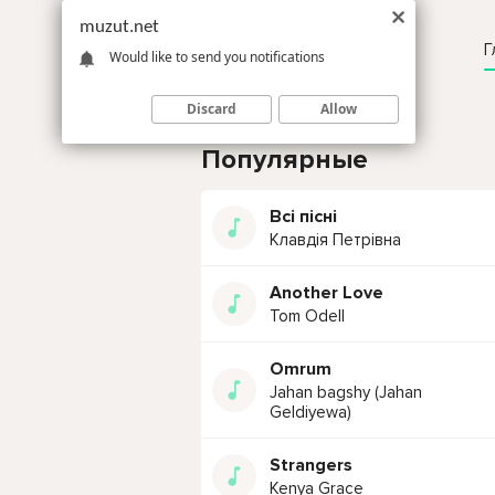
muzut.net
Г
Would like to send you notifications
Discard
Allow
Популярные
Всі пісні
Клавдія Петрівна
Another Love
Tom Odell
Omrum
Jahan bagshy (Jahan
Geldiyewa)
Strangers
Kenya Grace