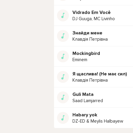
Vidrado Em Você
DJ Guuga, MC Livinho
Знайди мене
Клавдія Петрівна
Mockingbird
Eminem
Я щаслива! (Не має сил)
Клавдія Петрівна
Guli Mata
Saad Lamjarred
Habary yok
DZ-ED & Meylis Halbayew