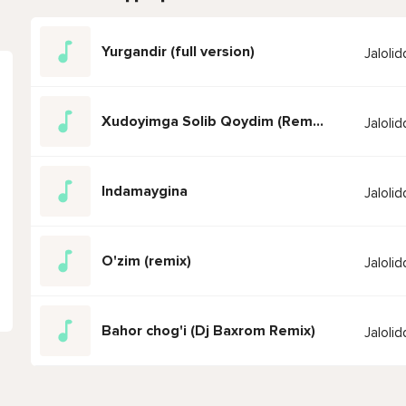
Yurgandir (full version)
Jaloli
Xudoyimga Solib Qoydim (Remix 2024)
Jaloli
Indamaygina
Jaloli
O'zim (remix)
Jaloli
Bahor chog'i (Dj Baxrom Remix)
Jaloli