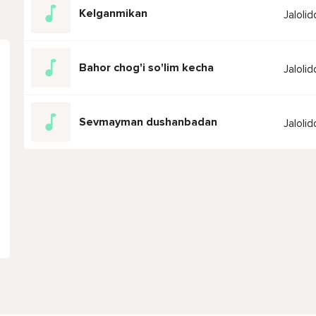
Kelganmikan
Jaloli
Bahor chog'i so'lim kecha
Jaloli
Sevmayman dushanbadan
Jaloli