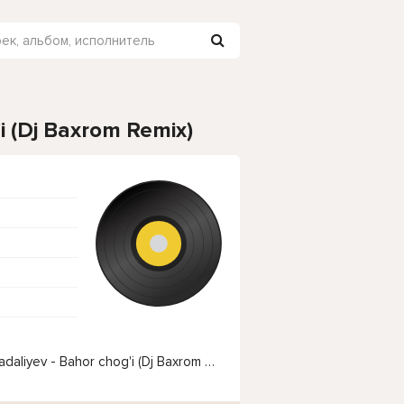
i (Dj Baxrom Remix)
Чтобы прослушать онлайн песню Jaloliddin Ahmadaliyev - Bahor chog'i (Dj Baxrom Remix) нажмите на кнопку плей с светом зелений