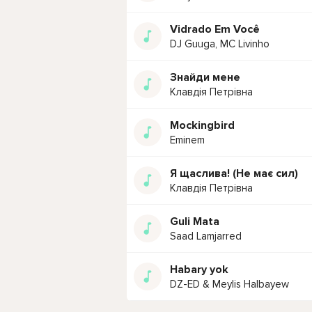
Vidrado Em Você
DJ Guuga, MC Livinho
Знайди мене
Клавдія Петрівна
Mockingbird
Eminem
Я щаслива! (Не має сил)
Клавдія Петрівна
Guli Mata
Saad Lamjarred
Habary yok
DZ-ED & Meylis Halbayew