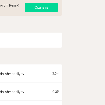
axrom Remix)
Скачать
3:34
ddin Ahmadaliyev
4:25
ddin Ahmadaliyev