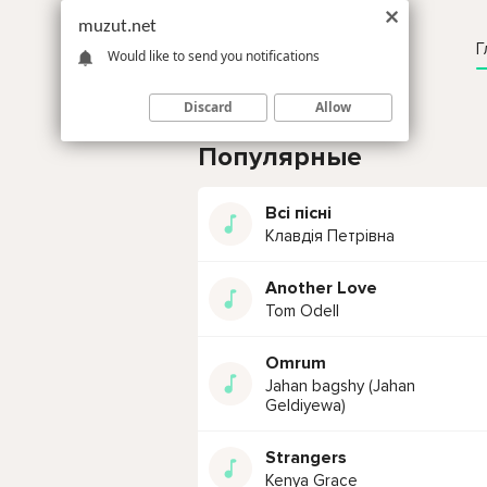
muzut.net
Г
Would like to send you notifications
Discard
Allow
Популярные
Всі пісні
Клавдія Петрівна
Another Love
Tom Odell
Omrum
Jahan bagshy (Jahan
Geldiyewa)
Strangers
Kenya Grace