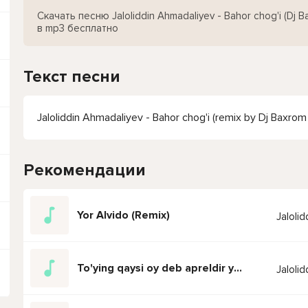
Скачать песню Jaloliddin Ahmadaliyev - Bahor chog'i (Dj B
в mp3 бесплатно
Текст песни
Jaloliddin Ahmadaliyev - Bahor chog'i (remix by Dj Baxrom
Рекомендации
Yor Alvido (Remix)
Jaloli
To'ying qaysi oy deb apreldir yo maydir
Jaloli