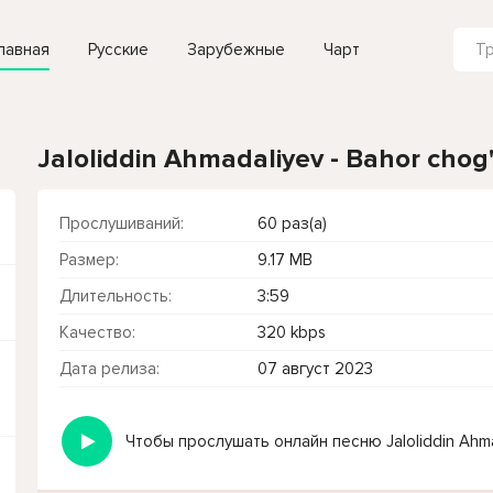
лавная
Русские
Зарубежные
Чарт
Jaloliddin Ahmadaliyev - Bahor chog'
Прослушиваний:
60 раз(а)
Размер:
9.17 MB
Длительность:
3:59
Качество:
320 kbps
Дата релиза:
07 август 2023