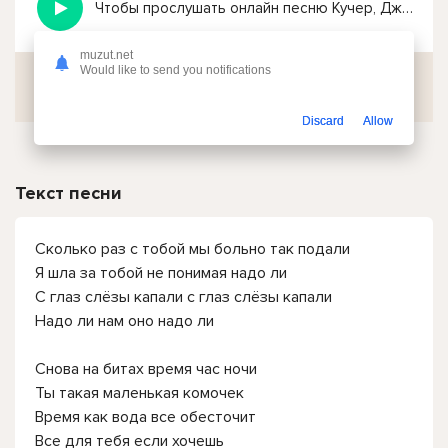
Чтобы прослушать онлайн песню Кучер, ДжиАш - Сколько раз с тобой мы больно так подали нажмите на кнопку плей с светом зелений
muzut.net
Would like to send you notifications
Скачать
Discard
Allow
Текст песни
Сколько раз с тобой мы больно так подали
Я шла за тобой не понимая надо ли
С глаз слёзы капали с глаз слёзы капали
Надо ли нам оно надо ли
Снова на битах время час ночи
Ты такая маленькая комочек
Время как вода все обесточит
Все для тебя если хочешь