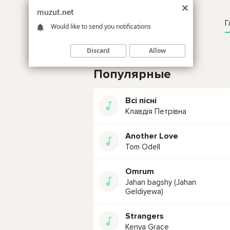
muzut.net
Г
Would like to send you notifications
Discard
Allow
Популярные
Всі пісні
Клавдія Петрівна
Another Love
Tom Odell
Omrum
Jahan bagshy (Jahan
Geldiyewa)
Strangers
Kenya Grace