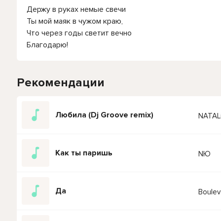
Держу в руках немые свечи
Ты мой маяк в чужом краю,
Что через годы светит вечно
Благодарю!
Рекомендации
Любила (Dj Groove remix)
NATAL
Как ты паришь
NЮ
Да
Boule