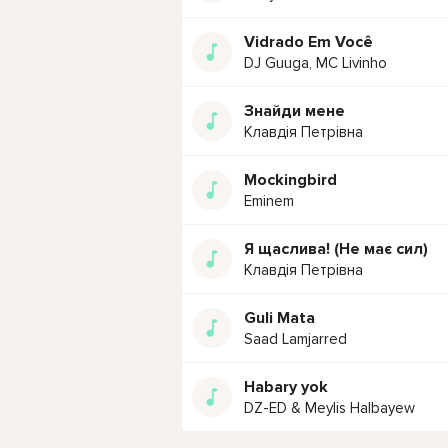
Vidrado Em Você
DJ Guuga, MC Livinho
Знайди мене
Клавдія Петрівна
Mockingbird
Eminem
Я щаслива! (Не має сил)
Клавдія Петрівна
Guli Mata
Saad Lamjarred
Habary yok
DZ-ED & Meylis Halbayew