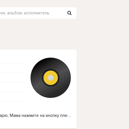
Чтобы прослушать онлайн песню EMIN - Благодарю, Мама нажмите на кнопку плей с светом зелений