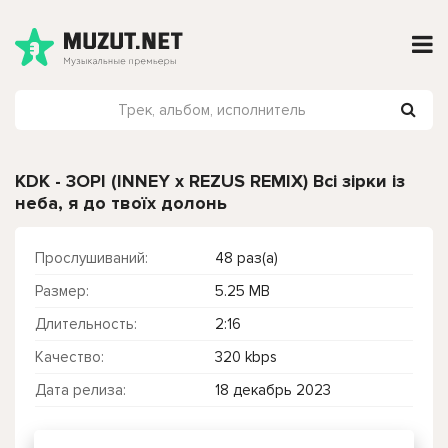
KDK - 3OPI (INNEY x REZUS REMIX) Всі зірки із
неба, я до твоїх долонь
Прослушиваний:
48 раз(а)
Размер:
5.25 MB
Длительность:
2:16
Качество:
320 kbps
Дата релиза:
18 декабрь 2023