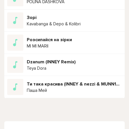
POLINA DASHKOVA
Зорі
Kavabanga & Depo & Kolibri
Розсипайся на зірки
MI MI MARII
Dzanum (INNEY Remix)
Teya Dora
Ти така красива (INNEY & nezzi & MUNN1X Remix) Ти така красива в цьому платті
Паша Мей