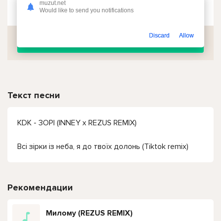
muzut.net
Чтобы прослушать онлайн песню KDK - 3OPI (INNEY x REZUS REMIX) Всі зірки із неба, я до твоїх долонь нажмите на кнопку плей с светом зелений
Would like to send you notifications
Discard
Allow
Скачать
Текст песни
KDK - 3OPI (INNEY x REZUS REMIX)
Всі зірки із неба, я до твоїх долонь (Tiktok remix)
Рекомендации
Милому (REZUS REMIX)