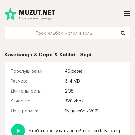
Kavabanga & Depo & Kolibri - Зорі
Прослушиваний:
46 раз(а)
Размер:
6.14 MB
Длительность:
2:38
Качество:
320 kbps
Дата релиза:
15 декабрь 2023
Чтобы прослушать онлайн песню Kavabanga & Depo & Kolibri - Зорі нажмите на кнопку плей с светом зелений