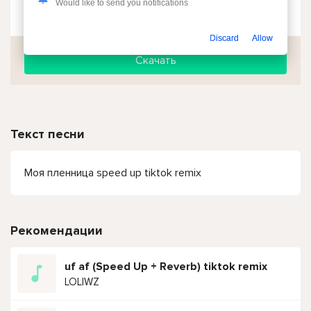
Would like to send you notifications
Чтобы прослушать онлайн песню Моя пленница - (speed up Tiktok version) LKN, Ramil' нажмите на кнопку плей с светом зелений
Discard
Allow
Скачать
Текст песни
Моя пленница speed up tiktok remix
Рекомендации
uf af (Speed Up + Reverb) tiktok remix
LOLIWZ