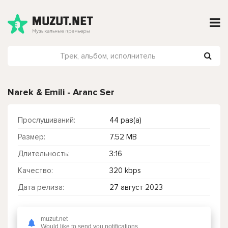
Narek & Emili - Aranc Ser
Прослушиваний:
44 раз(а)
Размер:
7.52 MB
Длительность:
3:16
Качество:
320 kbps
Дата релиза:
27 август 2023
muzut.net
Чтобы прослушать онлайн песню Narek & Emili - Aranc Ser нажмите на кнопку плей с светом зелений
Would like to send you notifications