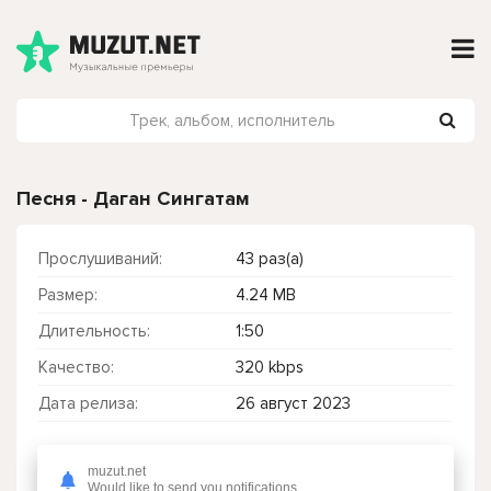
Песня - Даган Сингатам
Прослушиваний:
43 раз(а)
Размер:
4.24 MB
Длительность:
1:50
Качество:
320 kbps
Дата релиза:
26 август 2023
muzut.net
Чтобы прослушать онлайн песню Песня - Даган Сингатам нажмите на кнопку плей с светом зелений
Would like to send you notifications