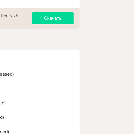
Theory Of
Скачать
leased)
ed)
d)
ased)