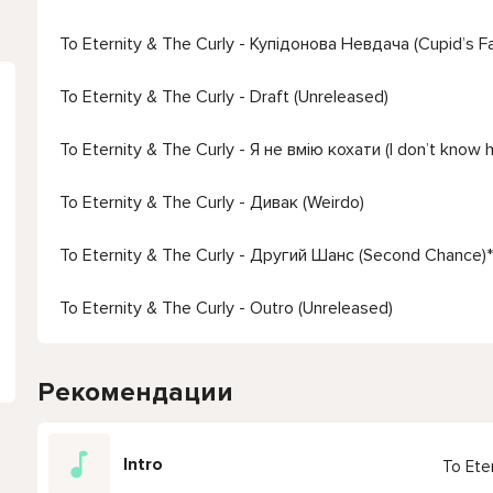
To Eternity & The Curly - Купідонова Невдача (Cupid’s Fai
To Eternity & The Curly - Draft (Unreleased)
To Eternity & The Curly - Я не вмію кохати (I don’t know 
To Eternity & The Curly - Дивак (Weirdo)
To Eternity & The Curly - Другий Шанс (Second Chance)*
To Eternity & The Curly - Outro (Unreleased)
Рекомендации
Intro
To Eter