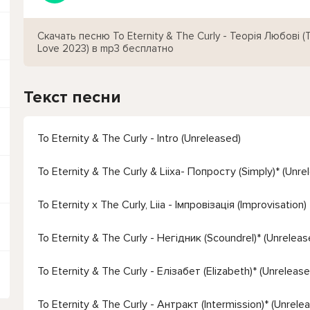
Скачать песню To Eternity & The Curly - Теорія Любові (
Love 2023) в mp3 бесплатно
Текст песни
To Eternity & The Curly - Intro (Unreleased)
To Eternity & The Curly & Liixa- Попросту (Simply)* (Unre
To Eternity x The Curly, Liia - Імпровізація (Improvisation)
To Eternity & The Curly - Негідник (Scoundrel)* (Unreleas
To Eternity & The Curly - Елізабет (Elizabeth)* (Unrelease
To Eternity & The Curly - Антракт (Intermission)* (Unrele