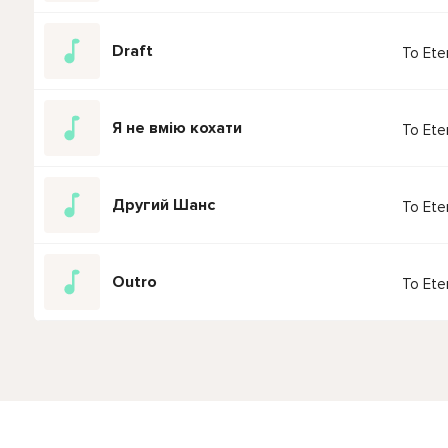
Draft
To Eter
Я не вмію кохати
To Eter
Другий Шанс
To Eter
Outro
To Eter