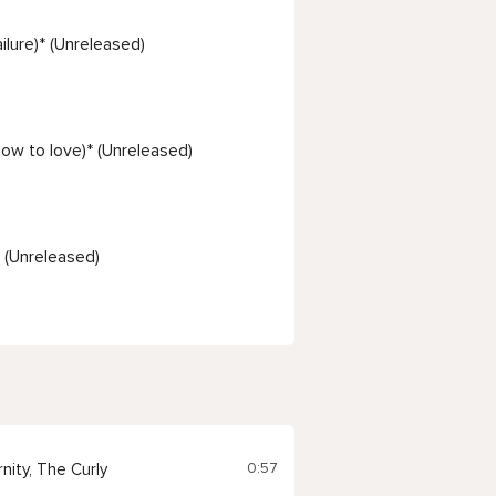
lure)* (Unreleased)
how to love)* (Unreleased)
 (Unreleased)
0:57
nity, The Curly