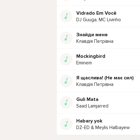
Vidrado Em Você
DJ Guuga, MC Livinho
Знайди мене
Клавдія Петрівна
Mockingbird
Eminem
Я щаслива! (Не має сил)
Клавдія Петрівна
Guli Mata
Saad Lamjarred
Habary yok
DZ-ED & Meylis Halbayew