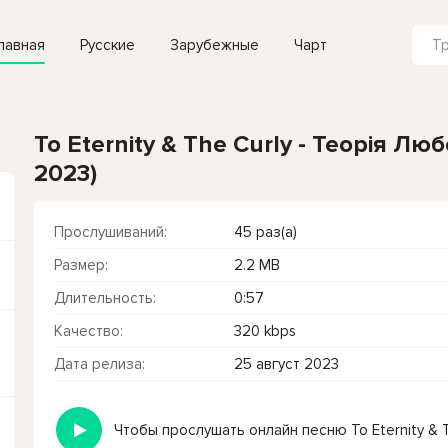
лавная
Русские
Зарубежные
Чарт
To Eternity & The Curly - Теорія Люб
2023)
Прослушиваний:
45 раз(а)
Размер:
2.2 MB
Длительность:
0:57
Качество:
320 kbps
Дата релиза:
25 август 2023