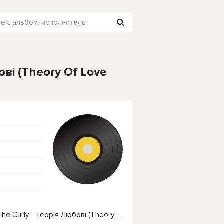
ові (Theory Of Love
Чтобы прослушать онлайн песню To Eternity & The Curly - Теорія Любові (Theory Of Love 2023) нажмите на кнопку плей с светом зелений