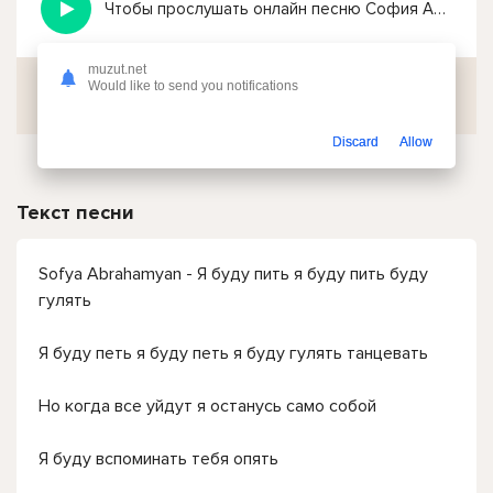
Чтобы прослушать онлайн песню София Абрахамян - Я буду пить я буду пить буду гулять нажмите на кнопку плей с светом зелений
muzut.net
Would like to send you notifications
Скачать
Discard
Allow
Текст песни
Sofya Abrahamyan - Я буду пить я буду пить буду
гулять
Я буду петь я буду петь я буду гулять танцевать
Но когда все уйдут я останусь само собой
Я буду вспоминать тебя опять