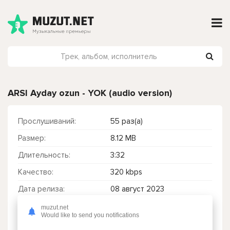
ARSI Ayday ozun - YOK (audio version)
Прослушиваний:
55 раз(а)
Размер:
8.12 MB
Длительность:
3:32
Качество:
320 kbps
Дата релиза:
08 август 2023
muzut.net
Would like to send you notifications
Чтобы прослушать онлайн песню ARSI Ayday ozun - YOK (audio version) нажмите на кнопку плей с светом зелений