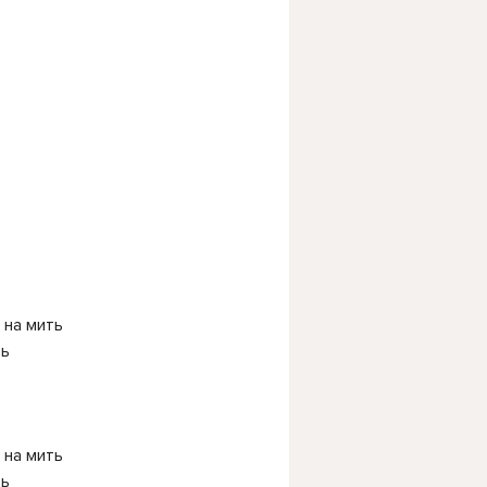
 на мить
ть
 на мить
ть