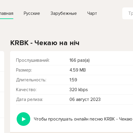
лавная
Русские
Зарубежные
Чарт
KRBK - Чекаю на ніч
Прослушиваний:
166 раз(а)
Размер:
4.59 MB
Длительность:
1:59
Качество:
320 kbps
Дата релиза:
06 август 2023