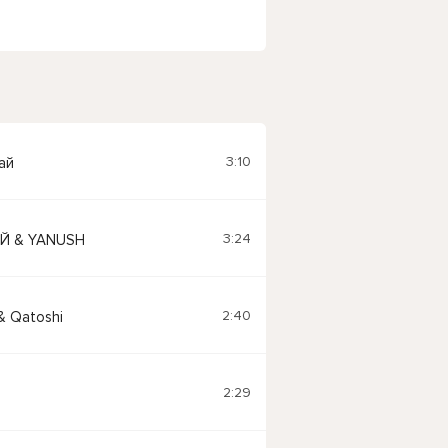
3:10
ай
3:24
Й & YANUSH
2:40
& Qatoshi
2:29