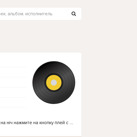
Чтобы прослушать онлайн песню KRBK - Чекаю на ніч нажмите на кнопку плей с светом зелений