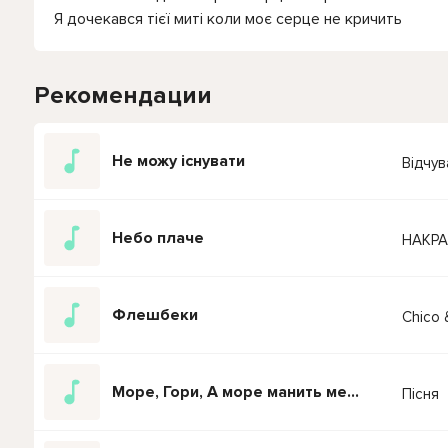
Я дочекався тієї миті коли моє серце не кричить
Рекомендации
Не можу існувати
Відчув
Небо плаче
НАКРА
Флешбеки
Chico 
Море, Гори, А море манить мене
Пісня