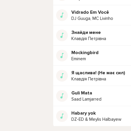
Vidrado Em Você
DJ Guuga, MC Livinho
Знайди мене
Клавдія Петрівна
Mockingbird
Eminem
Я щаслива! (Не має сил)
Клавдія Петрівна
Guli Mata
Saad Lamjarred
Habary yok
DZ-ED & Meylis Halbayew