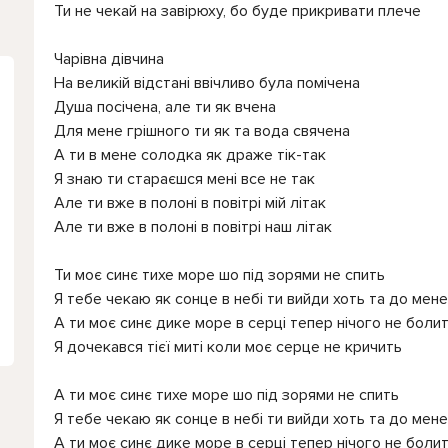
Ти не чекай на завірюху, бо буде прикривати плече
Чарівна дівчина
На великій відстані ввічливо була помічена
Душа посічена, але ти як вчена
Для мене грішного ти як та вода свячена
А ти в мене солодка як драже тік-так
Я знаю ти стараєшся мені все не так
Але ти вже в полоні в повітрі мій літак
Але ти вже в полоні в повітрі наш літак
Ти моє синє тихе море шо під зорями не спить
Я тебе чекаю як сонце в небі ти вийди хоть та до мене
А ти моє синє дике море в серці тепер нічого не боли
Я дочекався тієї миті коли моє серце не кричить
А ти моє синє тихе море шо під зорями не спить
Я тебе чекаю як сонце в небі ти вийди хоть та до мене
А ти моє синє дике море в серці тепер нічого не боли