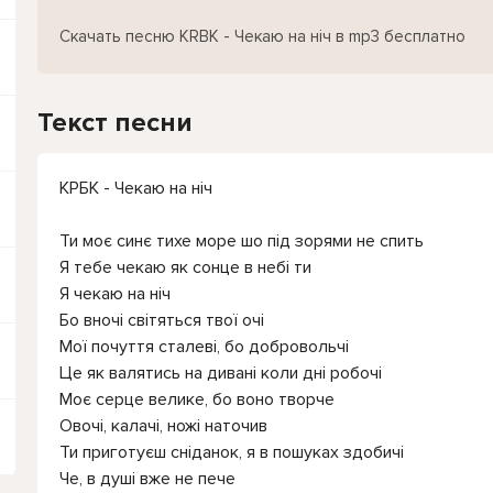
Скачать песню KRBK - Чекаю на ніч в mp3 бесплатно
Текст песни
КРБК - Чекаю на ніч
Ти моє синє тихе море шо під зорями не спить
Я тебе чекаю як сонце в небі ти
Я чекаю на ніч
Бо вночі світяться твої очі
Мої почуття сталеві, бо добровольчі
Це як валятись на дивані коли дні робочі
Моє серце велике, бо воно творче
Овочі, калачі, ножі наточив
Ти приготуєш сніданок, я в пошуках здобичі
Че, в душі вже не пече