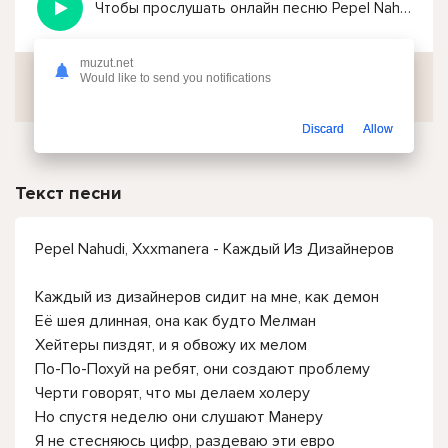
Чтобы прослушать онлайн песню Pepel Nahudi, Xxxmanera - Каждый Из Дизайнеров нажмите на кнопку плей с светом зелений
muzut.net
Would like to send you notifications
Скачать
Discard
Allow
Текст песни
Pepel Nahudi, Xxxmanera - Каждый Из Дизайнеров
Каждый из дизайнеров сидит на мне, как демон
Её шея длинная, она как будто Мелман
Хейтеры пиздят, и я обвожу их мелом
По-По-Похуй на ребят, они создают проблему
Черти говорят, что мы делаем холеру
Но спустя неделю они слушают Манеру
Я не стесняюсь цифр, раздеваю эти евро