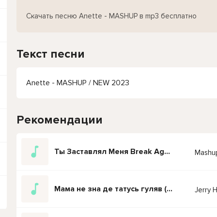
Скачать песню Anette - MASHUP в mp3 бесплатно
Текст песни
Anette - MASHUP / NEW 2023
Рекомендации
Ты Заставлял Меня Break Again
Mashu
Мама не зна де татусь гуляв (DJ Chino x DJ De Maxwill Mashup)
Jerry H