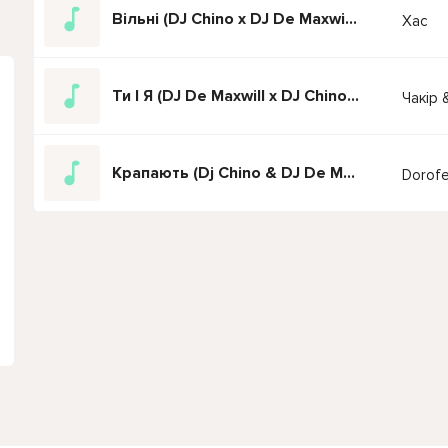
Вільні (DJ Chino x DJ De Maxwill Mashup)
Хас
Ти І Я (DJ De Maxwill x DJ Chino Mashup)
Чакір 
Крапають (Dj Chino & DJ De Maxwill Mashup)
Dorof