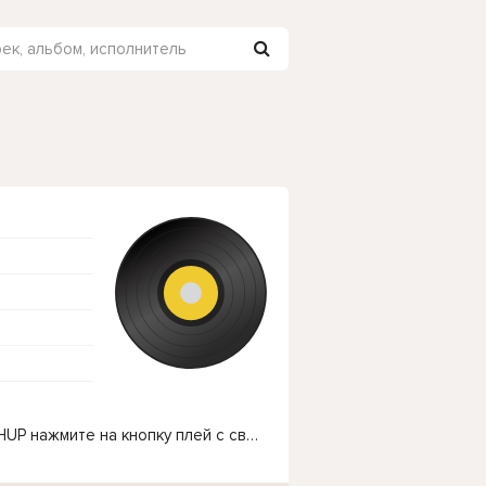
Чтобы прослушать онлайн песню Anette - MASHUP нажмите на кнопку плей с светом зелений