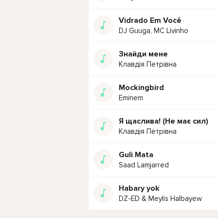
Vidrado Em Você
DJ Guuga, MC Livinho
Знайди мене
Клавдія Петрівна
Mockingbird
Eminem
Я щаслива! (Не має сил)
Клавдія Петрівна
Guli Mata
Saad Lamjarred
Habary yok
DZ-ED & Meylis Halbayew