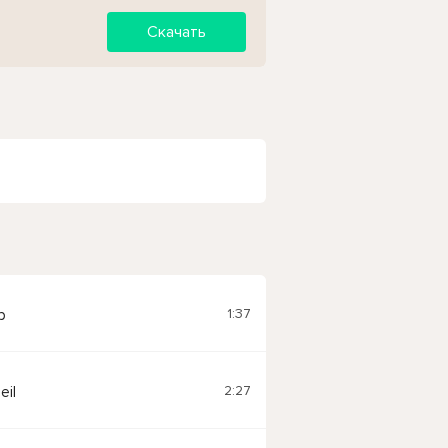
Скачать
1:37
p
2:27
eil