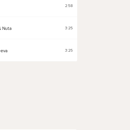
2:58
3:25
& Nuta
3:25
eeva