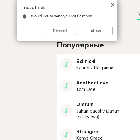
muzut.net
Г
Would like to send you notifications
Discard
Allow
Популярные
Всі пісні
Клавдія Петрівна
Another Love
Tom Odell
Omrum
Jahan bagshy (Jahan
Geldiyewa)
Strangers
Kenya Grace