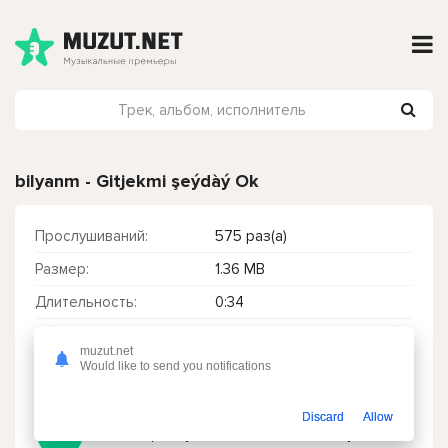
bilyanm - Gitjekmi şeýdàý Ok
Прослушиваний:
575 раз(а)
Размер:
1.36 MB
Длительность:
0:34
Качество:
320 kbps
muzut.net
Дата релиза:
31 июль 2023
Would like to send you notifications
Discard
Allow
Чтобы прослушать онлайн песню bilyanm - Gitjekmi şeýdàý Ok нажмите на кнопку плей с светом зелений