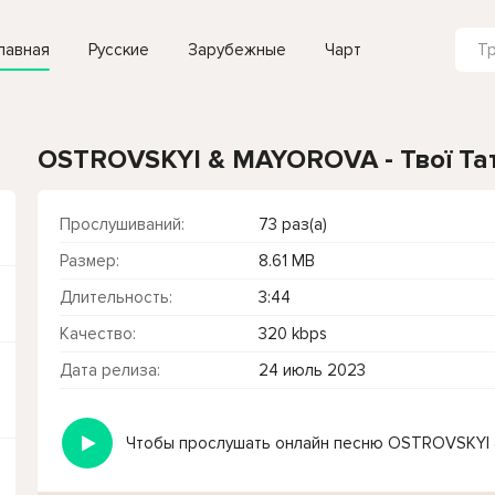
лавная
Русские
Зарубежные
Чарт
OSTROVSKYI & MAYOROVA - Твої Та
Прослушиваний:
73 раз(а)
Размер:
8.61 MB
Длительность:
3:44
Качество:
320 kbps
Дата релиза:
24 июль 2023