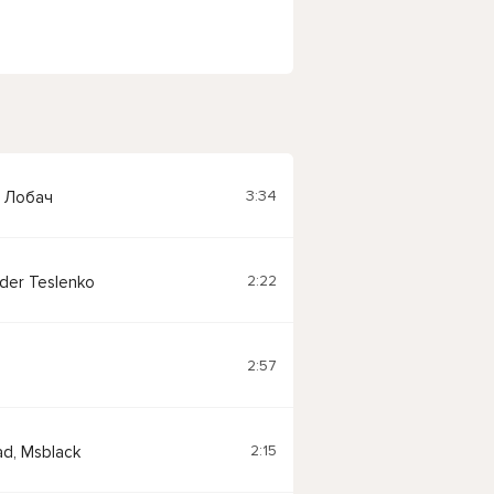
3:34
й Лобач
2:22
der Teslenko
2:57
2:15
d, Msblack