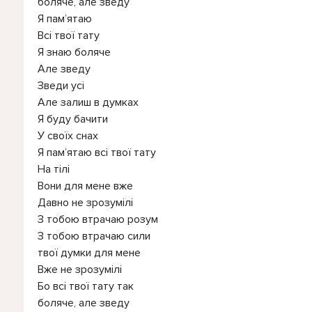
боляче, але зведу
Я пам’ятаю
Всі твої тату
Я знаю боляче
Але зведу
Зведи усі
Але залиш в думках
Я буду бачити
У своїх снах
Я пам’ятаю всі твої тату
На тілі
Вони для мене вже
Давно не зрозумілі
З тобою втрачаю розум
З тобою втрачаю сили
твої думки для мене
Вже не зрозумілі
Бо всі твої тату так
боляче, але зведу