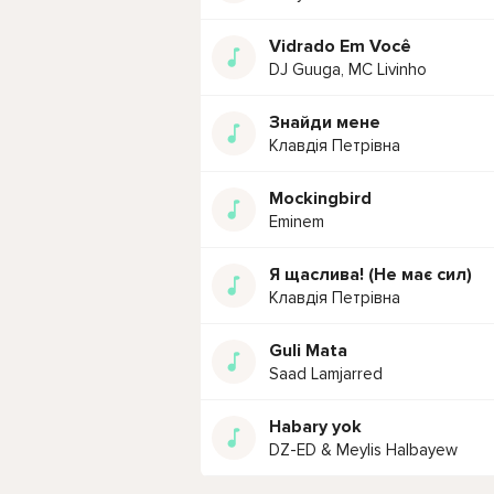
Vidrado Em Você
DJ Guuga, MC Livinho
Знайди мене
Клавдія Петрівна
Mockingbird
Eminem
Я щаслива! (Не має сил)
Клавдія Петрівна
Guli Mata
Saad Lamjarred
Habary yok
DZ-ED & Meylis Halbayew