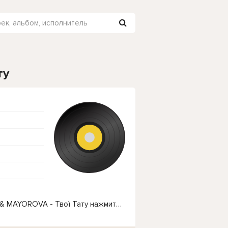
ту
Чтобы прослушать онлайн песню OSTROVSKYI & MAYOROVA - Твої Тату нажмите на кнопку плей с светом зелений