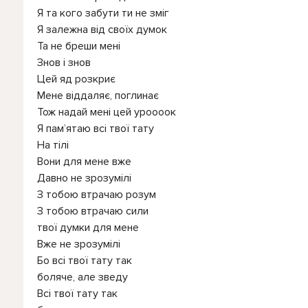
Я та кого забути ти не зміг
Я залежна від своїх думок
Та не бреши мені
Знов і знов
Цей яд розкриє
Мене віддаляє, поглинає
Тож надай мені цей уроооок
Я пам’ятаю всі твої тату
На тілі
Вони для мене вже
Давно не зрозумілі
З тобою втрачаю розум
З тобою втрачаю сили
твої думки для мене
Вже не зрозумілі
Бо всі твої тату так
боляче, але зведу
Всі твої тату так