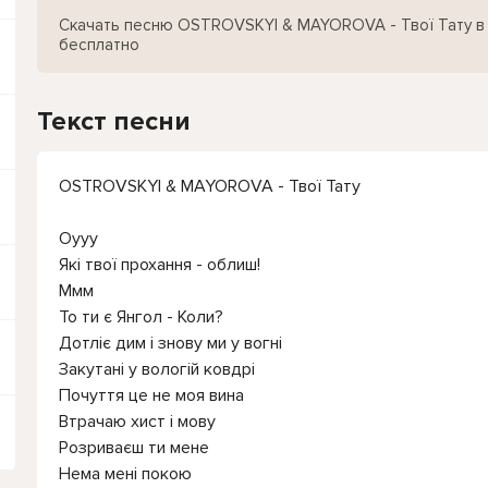
Скачать песню OSTROVSKYI & MAYOROVA - Твої Тату в
бесплатно
Текст песни
OSTROVSKYI & MAYOROVA - Твої Тату
Оууу
Які твої прохання - облиш!
Ммм
То ти є Янгол - Коли?
Дотліє дим і знову ми у вогні
Закутані у вологій ковдрі
Почуття це не моя вина
Втрачаю хист і мову
Розриваєш ти мене
Нема мені покою