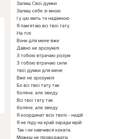
Залиш Свої думки
Залиш себе зі мною
І у цю мить ти надімною
Я пам’ятаю всі твої тату
На тілі
Вони для мене вже
Давно не зрозумілі
З тобою втрачаю розум
З тобою втрачаю сили
твої думки для мене
Вже не зрозумілі
Бо всі твої тату так
боляче, але зведу
Всі твої тату так
боляче, але зведу
Я координат всіх твоїх - надій
Я не піду на край заради мрій
Так і не навчився кохати,
Можеш не проводжати.