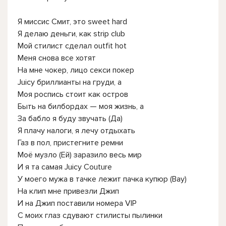
Я миссис Смит, это sweet hard
Я делаю деньги, как strip club
Мой стилист сделал outfit hot
Меня снова все хотят
На мне чокер, лицо секси покер
Juicy бриллианты на груди, а
Моя роспись стоит как остров
Быть на билбордах — моя жизнь, а
За бабло я буду звучать (Да)
Я плачу налоги, я лечу отдыхать
Газ в пол, пристегните ремни
Моё музло (Ей) заразило весь мир
И я та самая Juicy Couture
У моего мужа в тачке лежит пачка купюр (Вау)
На клип мне привезли Джип
И на Джип поставили номера VIP
С моих глаз сдувают стилисты пылинки