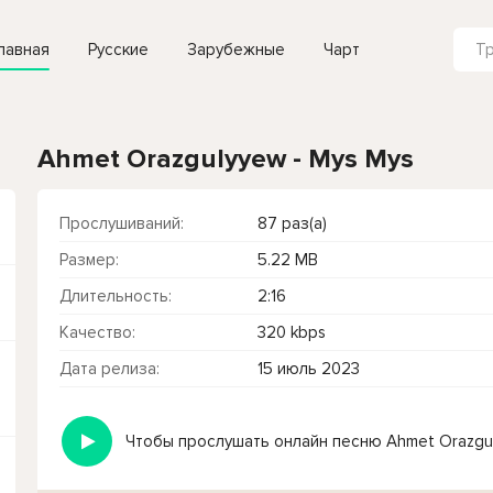
лавная
Русские
Зарубежные
Чарт
Ahmet Orazgulyyew - Mys Mys
Прослушиваний:
87 раз(а)
Размер:
5.22 MB
Длительность:
2:16
Качество:
320 kbps
Дата релиза:
15 июль 2023