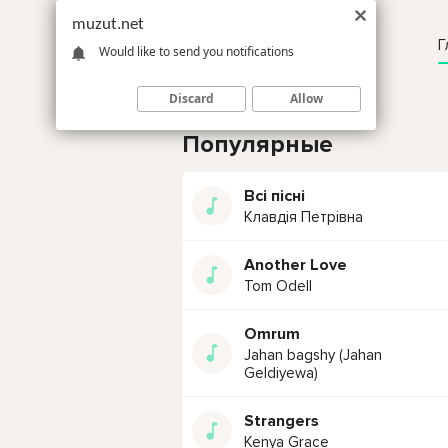
muzut.net
Г
Would like to send you notifications
Discard
Allow
Популярные
Всі пісні
Клавдія Петрівна
Another Love
Tom Odell
Omrum
Jahan bagshy (Jahan
Geldiyewa)
Strangers
Kenya Grace