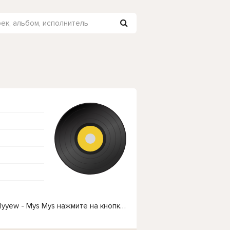
Чтобы прослушать онлайн песню Ahmet Orazgulyyew - Mys Mys нажмите на кнопку плей с светом зелений