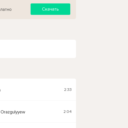
Скачать
платно
2:33
n
2:04
 Orazgulyyew