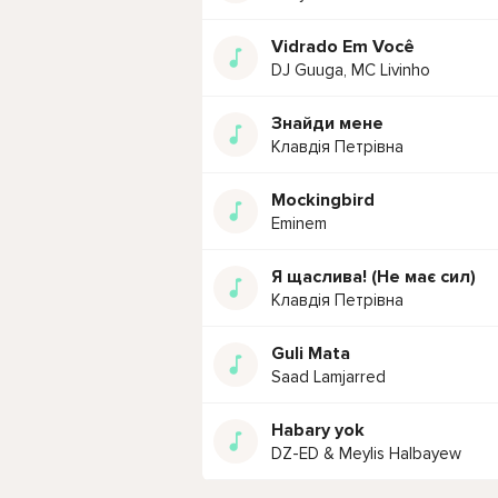
Vidrado Em Você
DJ Guuga, MC Livinho
Знайди мене
Клавдія Петрівна
Mockingbird
Eminem
Я щаслива! (Не має сил)
Клавдія Петрівна
Guli Mata
Saad Lamjarred
Habary yok
DZ-ED & Meylis Halbayew