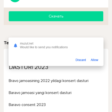
Скачать
Текст песни
muzut.net
Would like to send you notifications
BRAVO JAMOASI - KONSERT
Discard
Allow
DASTURI 2023
Bravo jamoasining 2022 yildagi konsert dasturi
Baravo jamoasi yangi konsert dasturi
Baravo consent 2023