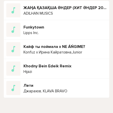
ЖАҢА ҚАЗАҚША ӘНДЕР (ХИТ ӘНДЕР 2023)
ADILHAN MUSICS
Funkytown
Lipps Inc.
Кайф ты поймала х NE ÁŃGIME?
Konfuz х Ирина Кайратовна,Junior
Khodny Bein Edeik Remix
Hijazi
Лети
Джарахов, KLAVA BRAVO