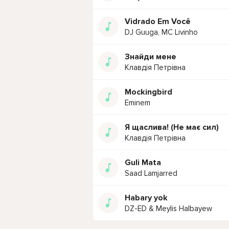
Vidrado Em Você
DJ Guuga, MC Livinho
Знайди мене
Клавдія Петрівна
Mockingbird
Eminem
Я щаслива! (Не має сил)
Клавдія Петрівна
Guli Mata
Saad Lamjarred
Habary yok
DZ-ED & Meylis Halbayew