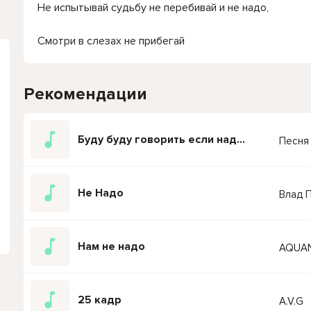
Не испытывай судьбу не перебивай и не надо,
Смотри в слезах не прибегай
Рекомендации
Буду буду говорить если надо буду газовать Ремикс
Песня
Не Надо
Влад 
Нам не надо
AQUA
25 кадр
A.V.G