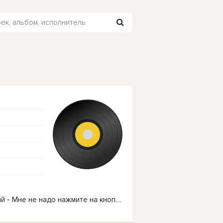
Чтобы прослушать онлайн песню Руслан Добрый - Мне не надо нажмите на кнопку плей с светом зелений