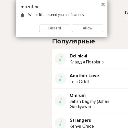
muzut.net
Г
Would like to send you notifications
Discard
Allow
Популярные
Всі пісні
Клавдія Петрівна
Another Love
Tom Odell
Omrum
Jahan bagshy (Jahan
Geldiyewa)
Strangers
Kenya Grace