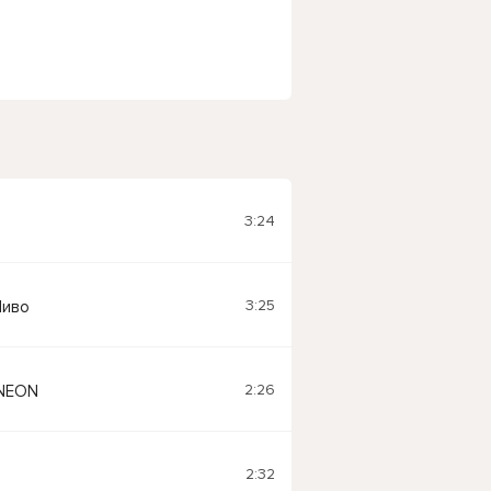
3:24
3:25
Пиво
2:26
NEON
2:32