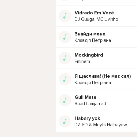
Vidrado Em Você
DJ Guuga, MC Livinho
Знайди мене
Клавдія Петрівна
Mockingbird
Eminem
Я щаслива! (Не має сил)
Клавдія Петрівна
Guli Mata
Saad Lamjarred
Habary yok
DZ-ED & Meylis Halbayew