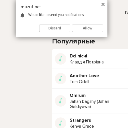
muzut.net
Г
Would like to send you notifications
Discard
Allow
Популярные
Всі пісні
Клавдія Петрівна
Another Love
Tom Odell
Omrum
Jahan bagshy (Jahan
Geldiyewa)
Strangers
Kenya Grace