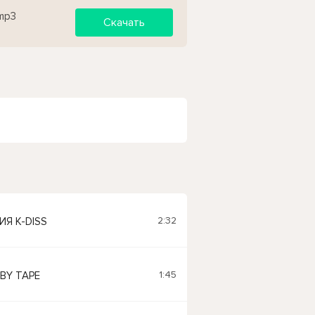
 mp3
Скачать
2:32
ИЯ K-DISS
1:45
ABY TAPE