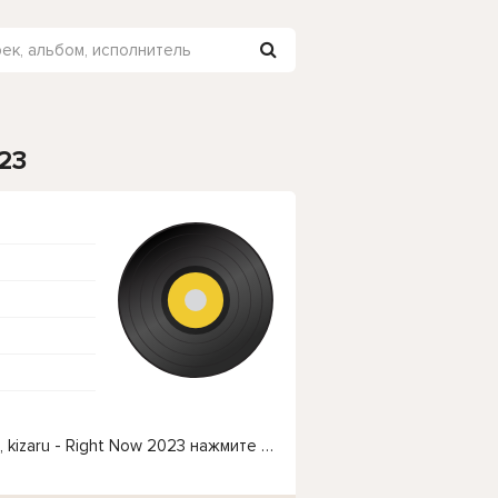
023
Чтобы прослушать онлайн песню Big Baby Tape, kizaru - Right Now 2023 нажмите на кнопку плей с светом зелений