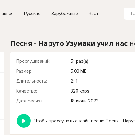
лавная
Русские
Зарубежные
Чарт
Песня - Наруто Узумаки учил нас н
Прослушиваний:
51 раз(а)
Размер:
5.03 MB
Длительность:
2:11
Качество:
320 kbps
Дата релиза:
18 июнь 2023