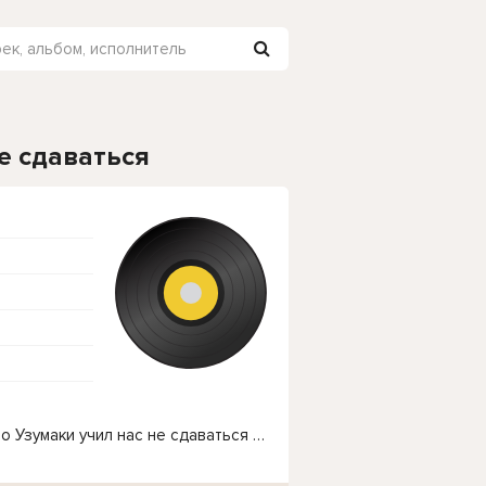
е сдаваться
Чтобы прослушать онлайн песню Песня - Наруто Узумаки учил нас не сдаваться нажмите на кнопку плей с светом зелений