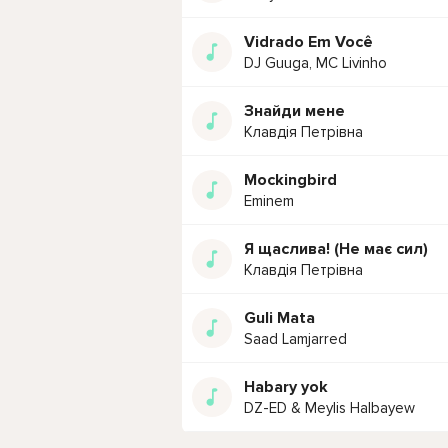
Vidrado Em Você
DJ Guuga, MC Livinho
Знайди мене
Клавдія Петрівна
Mockingbird
Eminem
Я щаслива! (Не має сил)
Клавдія Петрівна
Guli Mata
Saad Lamjarred
Habary yok
DZ-ED & Meylis Halbayew