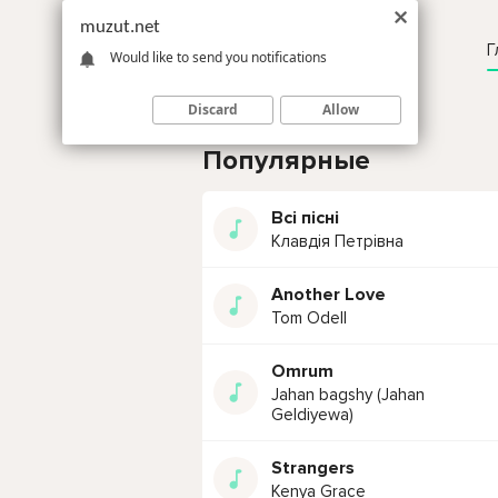
muzut.net
Г
Would like to send you notifications
Discard
Allow
Популярные
Всі пісні
Клавдія Петрівна
Another Love
Tom Odell
Omrum
Jahan bagshy (Jahan
Geldiyewa)
Strangers
Kenya Grace