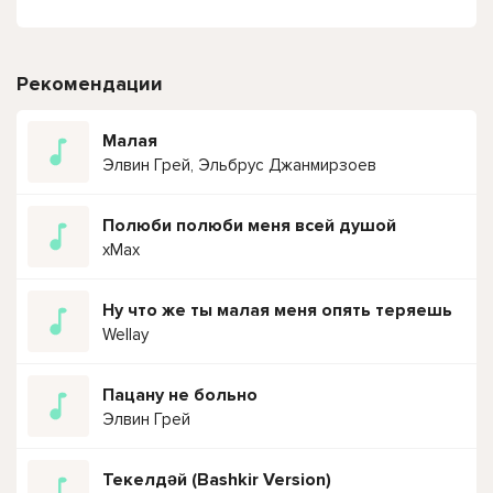
Рекомендации
Малая
Элвин Грей, Эльбрус Джанмирзоев
Полюби полюби меня всей душой
xMax
Ну что же ты малая меня опять теряешь
Wellay
Пацану не больно
Элвин Грей
Текелдәй (Bashkir Version)