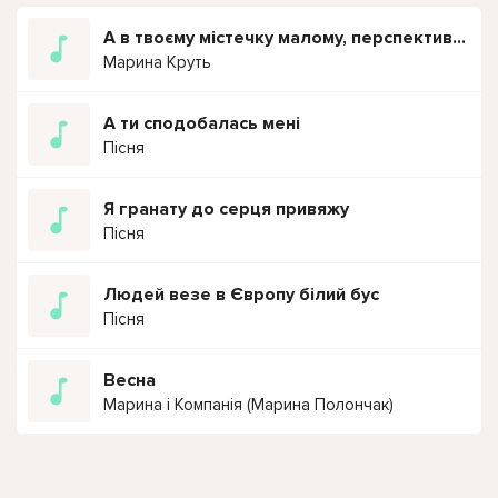
А в твоєму мiстечку малому, перспектива доiти корову
Марина Круть
А ти сподобалась мені
Пісня
Я гранату до серця привяжу
Пісня
Людей везе в Європу білий бус
Пісня
Весна
Марина і Компанія (Марина Полончак)