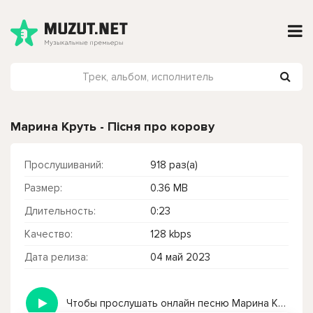
Марина Круть - Пісня про корову
Прослушиваний:
918 раз(а)
Размер:
0.36 MB
Длительность:
0:23
Качество:
128 kbps
Дата релиза:
04 май 2023
Чтобы прослушать онлайн песню Марина Круть - Пісня про корову нажмите на кнопку плей с светом зелений