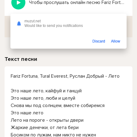
Чтобы прослушать онлайн песню Fariz Fortuna, Tural Everest, Руслан Добрый - Лето нажмите на кнопку плей с светом зелений
muzut.net
Скачать
Would like to send you notifications
Discard
Allow
Текст песни
Fariz Fortuna, Tural Everest, Руслан Добрый - Лето
Это наше лето, кайфуй и танцуй
Это наше лето, люби и целуй
Снова мы под солнцем, вместе собиремся
Это наше лето
Лето на пороге - открыты двери
Жаркие денечки, от лета бери
Босиком по лужам, нам никто не нужен