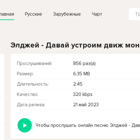
лавная
Русские
Зарубежные
Чарт
Элджей - Давай устроим движ мо
Прослушиваний:
856 раз(а)
Размер:
6.35 MB
Длительность:
2:45
Качество:
320 kbps
Дата релиза:
21 май 2023