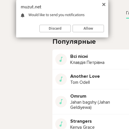
muzut.net
Г
Would like to send you notifications
Discard
Allow
Популярные
Всі пісні
Клавдія Петрівна
Another Love
Tom Odell
Omrum
Jahan bagshy (Jahan
Geldiyewa)
Strangers
Kenya Grace