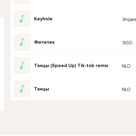
Keyhole
Элдже
Фитилек
ЭGO
Танцы (Speed Up) Tik-tok remix
NLO
Танцы
NLO