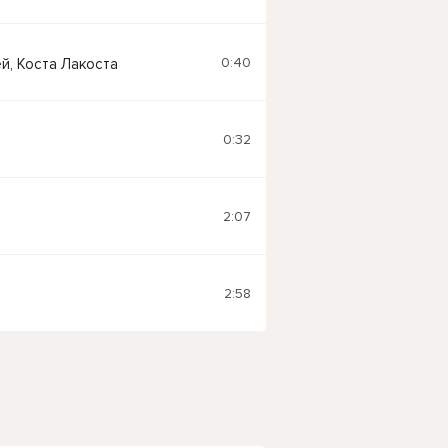
0:40
й, Коста Лакоста
0:32
2:07
2:58