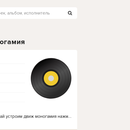
ногамия
Чтобы прослушать онлайн песню Элджей - Давай устроим движ моногамия нажмите на кнопку плей с светом зелений