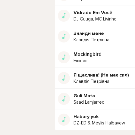
Vidrado Em Você
DJ Guuga, MC Livinho
Знайди мене
Клавдія Петрівна
Mockingbird
Eminem
Я щаслива! (Не має сил)
Клавдія Петрівна
Guli Mata
Saad Lamjarred
Habary yok
DZ-ED & Meylis Halbayew