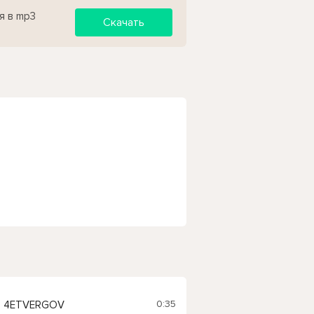
я в mp3
Скачать
0:35
, 4ETVERGOV