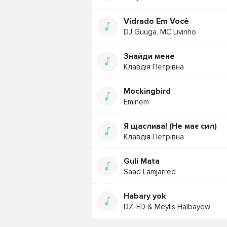
Vidrado Em Você
DJ Guuga, MC Livinho
Знайди мене
Клавдія Петрівна
Mockingbird
Eminem
Я щаслива! (Не має сил)
Клавдія Петрівна
Guli Mata
Saad Lamjarred
Habary yok
DZ-ED & Meylis Halbayew