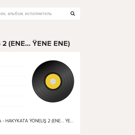
 2 (ENE… ŸENE ENE)
Чтобы прослушать онлайн песню MYRAT MOLLA - HAKYKATA ŸÖNELIŞ 2 (ENE… ŸENE ENE) нажмите на кнопку плей с светом зелений