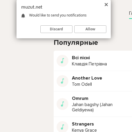
muzut.net
Г
Would like to send you notifications
Discard
Allow
Популярные
Всі пісні
Клавдія Петрівна
Another Love
Tom Odell
Omrum
Jahan bagshy (Jahan
Geldiyewa)
Strangers
Kenya Grace