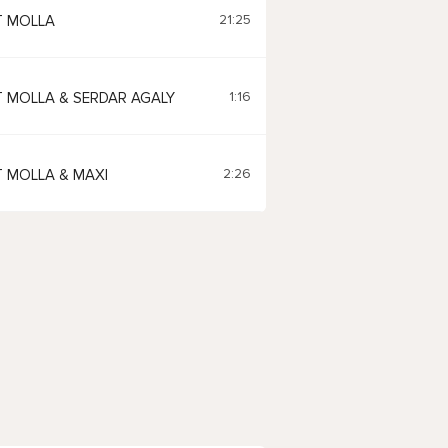
21:25
 MOLLA
1:16
 MOLLA & SERDAR AGALY
2:26
 MOLLA & MAXI