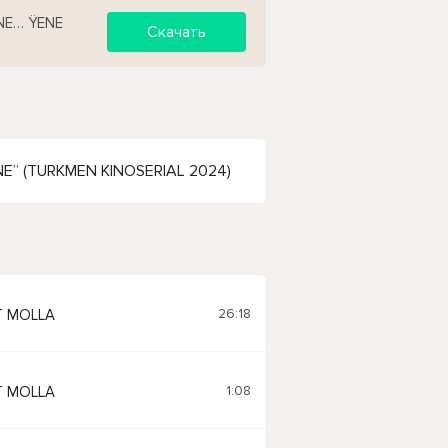
NE… ŸENE
Скачать
E” (TURKMEN KINOSERIAL 2024)
26:18
 MOLLA
1:08
 MOLLA