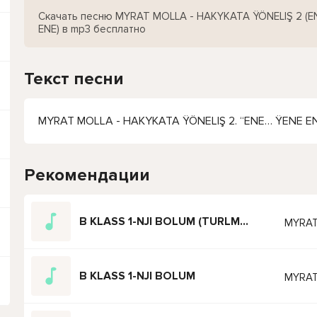
Скачать песню MYRAT MOLLA - HAKYKATA ŸÖNELIŞ 2 (E
ENE) в mp3 бесплатно
Текст песни
MYRAT MOLLA - HAKYKATA ŸÖNELIŞ 2. “ENE… ŸENE EN
Рекомендации
B KLASS 1-NJI BOLUM (TURLMEN KINOSERIAL)
MYRAT
B KLASS 1-NJI BOLUM
MYRAT