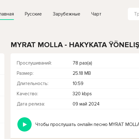
лавная
Русские
Зарубежные
Чарт
MYRAT MOLLA - HAKYKATA ŸÖNELIŞ
Прослушиваний:
78 раз(а)
Размер:
25.18 MB
Длительность:
10:59
Качество:
320 kbps
Дата релиза:
09 май 2024