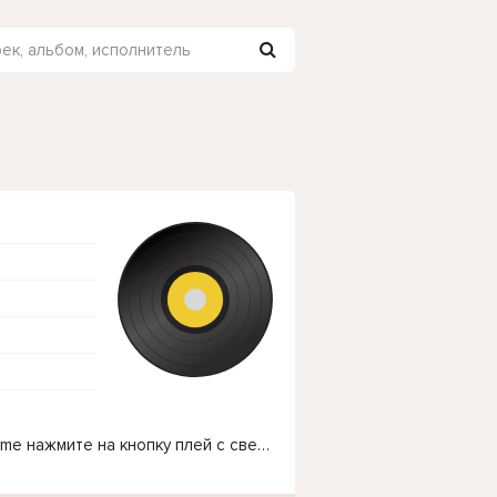
Чтобы прослушать онлайн песню Bengü - Aleyhime нажмите на кнопку плей с светом зелений