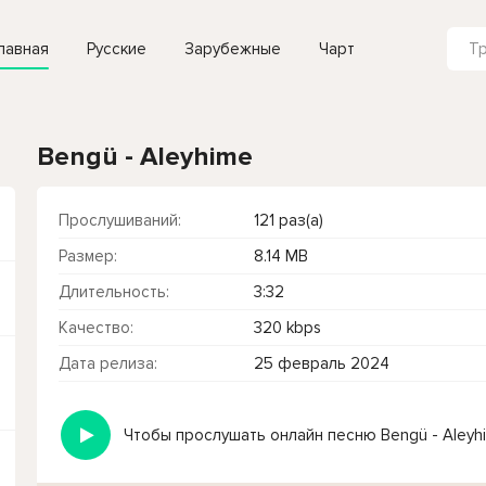
лавная
Русские
Зарубежные
Чарт
Bengü - Aleyhime
Прослушиваний:
121 раз(а)
Размер:
8.14 MB
Длительность:
3:32
Качество:
320 kbps
Дата релиза:
25 февраль 2024