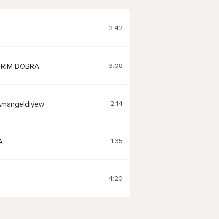
2:42
3:08
RIM DOBRA
2:14
 Amangeldiýew
1:35
A
4:20