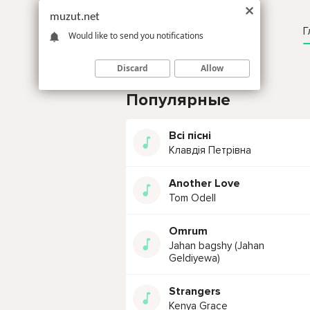
muzut.net
Г
Would like to send you notifications
Discard
Allow
Популярные
Всі пісні
Клавдія Петрівна
Another Love
Tom Odell
Omrum
Jahan bagshy (Jahan
Geldiyewa)
Strangers
Kenya Grace