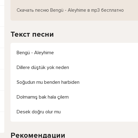
Скачать песню Bengü - Aleyhime в mp3 бесплатно
Текст песни
Bengü - Aleyhime
Dillere düştük yok neden
Soğudun mu benden harbiden
Dolmamış bak hala çilem
Desek doğru olur mu
Рекомендации