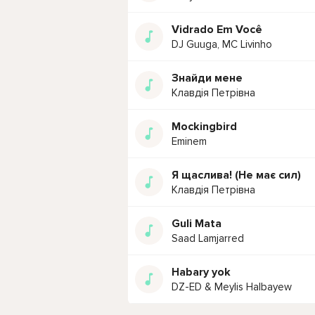
Vidrado Em Você
DJ Guuga, MC Livinho
Знайди мене
Клавдія Петрівна
Mockingbird
Eminem
Я щаслива! (Не має сил)
Клавдія Петрівна
Guli Mata
Saad Lamjarred
Habary yok
DZ-ED & Meylis Halbayew