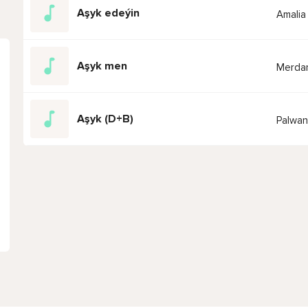
Aşyk edeýin
Amalia
Aşyk men
Merda
Aşyk (D+B)
Palwan