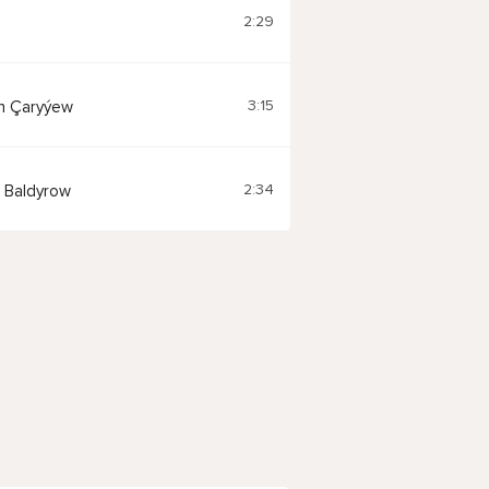
2:29
3:15
n Çaryýew
2:34
 Baldyrow