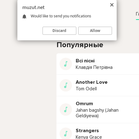
muzut.net
Г
Would like to send you notifications
Discard
Allow
Популярные
Всі пісні
Клавдія Петрівна
Another Love
Tom Odell
Omrum
Jahan bagshy (Jahan
Geldiyewa)
Strangers
Kenya Grace