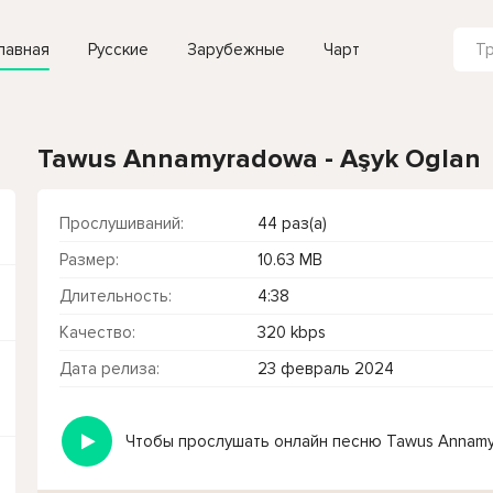
лавная
Русские
Зарубежные
Чарт
Tawus Annamyradowa - Aşyk Oglan
Прослушиваний:
44 раз(а)
Размер:
10.63 MB
Длительность:
4:38
Качество:
320 kbps
Дата релиза:
23 февраль 2024