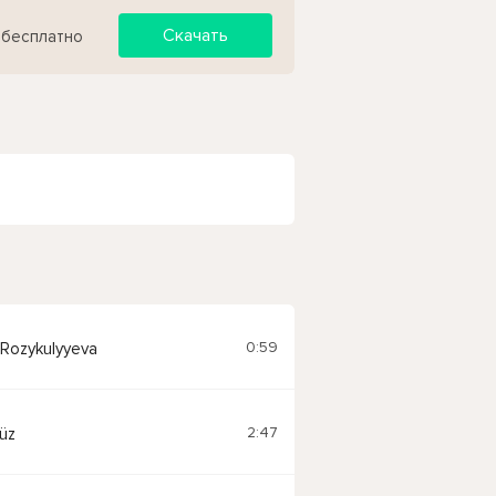
Скачать
 бесплатно
0:59
 Rozykulyyeva
2:47
üz