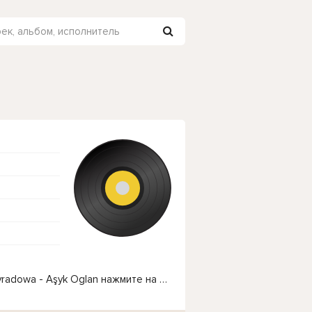
Чтобы прослушать онлайн песню Tawus Annamyradowa - Aşyk Oglan нажмите на кнопку плей с светом зелений