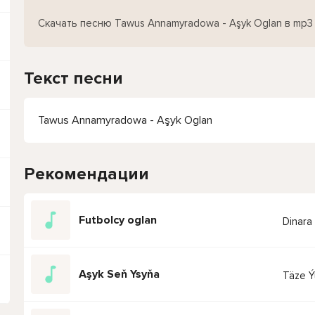
Скачать песню Tawus Annamyradowa - Aşyk Oglan в mp3
Текст песни
Tawus Annamyradowa - Aşyk Oglan
Рекомендации
Futbolcy oglan
Dinara
Aşyk Seň Ysyňa
Täze Ý