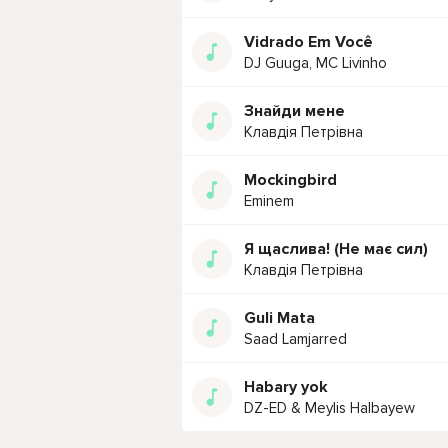
Vidrado Em Você
DJ Guuga, MC Livinho
Знайди мене
Клавдія Петрівна
Mockingbird
Eminem
Я щаслива! (Не має сил)
Клавдія Петрівна
Guli Mata
Saad Lamjarred
Habary yok
DZ-ED & Meylis Halbayew