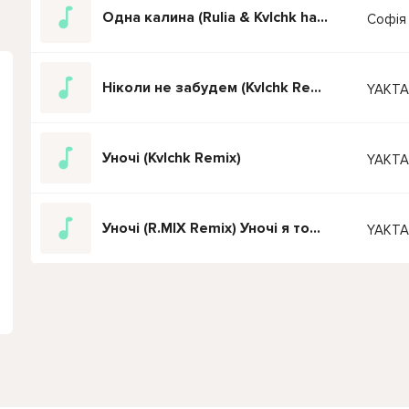
Одна калина (Rulia & Kvlchk hardstyle remix) Сумно, сумно аж за край
Софія
Ніколи не забудем (Kvlchk Remix)
YAKTA
Уночі (Kvlchk Remix)
YAKTA
Уночі (R.MIX Remix) Уночі я тобі так просто під гітару
YAKTA