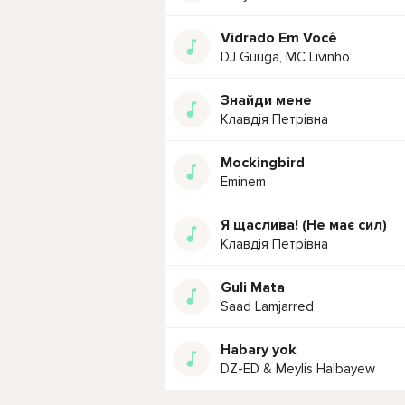
Vidrado Em Você
DJ Guuga, MC Livinho
Знайди мене
Клавдія Петрівна
Mockingbird
Eminem
Я щаслива! (Не має сил)
Клавдія Петрівна
Guli Mata
Saad Lamjarred
Habary yok
DZ-ED & Meylis Halbayew