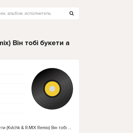
ix) Він тобі букети а
Чтобы прослушать онлайн песню YAKTAK - Букети (Kvlchk & R.MIX Remix) Він тобі букети а ти одна за одною сигарети нажмите на кнопку плей с светом зелений