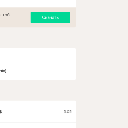
н тобі
Скачать
mix)
3:05
K