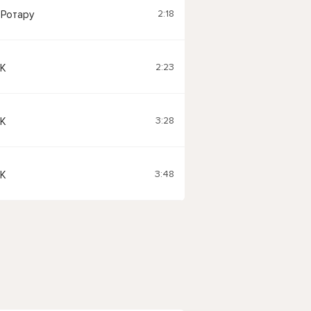
2:18
 Ротару
2:23
K
3:28
K
3:48
K