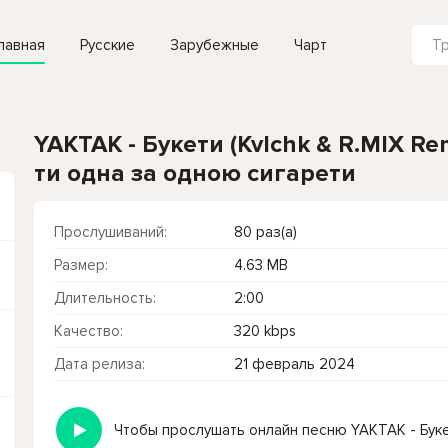
лавная
Русские
Зарубежные
Чарт
YAKTAK - Букети (Kvlchk & R.MIX Rem
ти одна за одною сигарети
Прослушиваний:
80 раз(а)
Размер:
4.63 MB
Длительность:
2:00
Качество:
320 kbps
Дата релиза:
21 февраль 2024