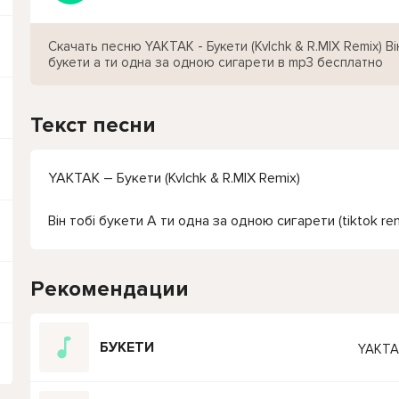
Скачать песню YAKTAK - Букети (Kvlchk & R.MIX Remix) Ві
букети а ти одна за одною сигарети в mp3 бесплатно
Текст песни
YAKTAK – Букети (Kvlchk & R.MIX Remix)
Він тобі букети А ти одна за одною сигарети (tiktok re
Рекомендации
БУКЕТИ
YAKTA