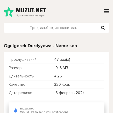
Ogulgerek Durdyyewa - Name sen
Прослушиваний:
47 раз(а)
Размер:
10.16 MB
Длительность:
4:25
Качество:
320 kbps
Дата релиза:
18 февраль 2024
muzut.net
Чтобы прослушать онлайн песню Ogulgerek Durdyyewa - Name sen нажмите на кнопку плей с светом зелений
Would like to send you notifications