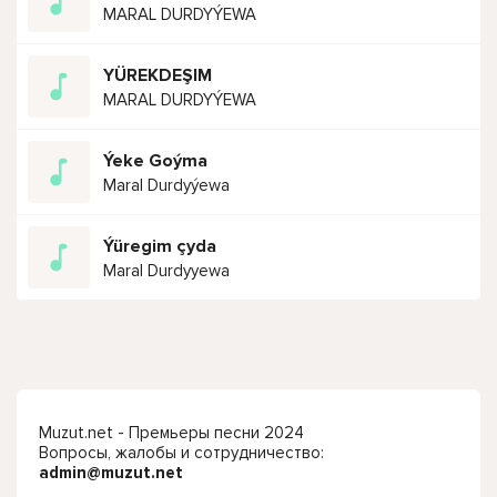
MARAL DURDYÝEWA
YÜREKDEŞIM
MARAL DURDYÝEWA
Ýeke Goýma
Maral Durdyýewa
Ýüregim çyda
Maral Durdyyewa
Muzut.net - Премьеры песни 2024
Вопросы, жалобы и сотрудничество:
admin@muzut.net