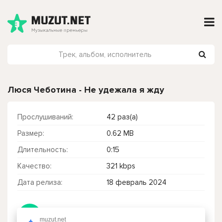
Люся Чеботина - Не удежала я жду
Прослушиваний:
42 раз(а)
Размер:
0.62 MB
Длительность:
0:15
Качество:
321 kbps
Дата релиза:
18 февраль 2024
Чтобы прослушать онлайн песню Люся Чеботина - Не удежала я жду нажмите на кнопку плей с светом зелений
muzut.net