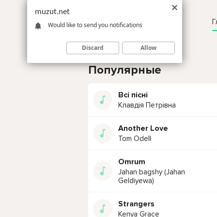
muzut.net
Г
Would like to send you notifications
Discard
Allow
Популярные
Всі пісні
Клавдія Петрівна
Another Love
Tom Odell
Omrum
Jahan bagshy (Jahan
Geldiyewa)
Strangers
Kenya Grace