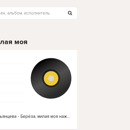
илая моя
Чтобы прослушать онлайн песню Надежда Мельянцева - Берёза, милая моя нажмите на кнопку плей с светом зелений