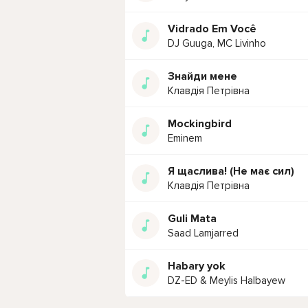
Vidrado Em Você
DJ Guuga, MC Livinho
Знайди мене
Клавдія Петрівна
Mockingbird
Eminem
Я щаслива! (Не має сил)
Клавдія Петрівна
Guli Mata
Saad Lamjarred
Habary yok
DZ-ED & Meylis Halbayew