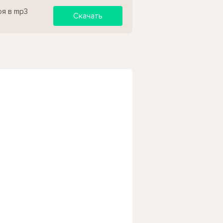
оя в mp3
Скачать