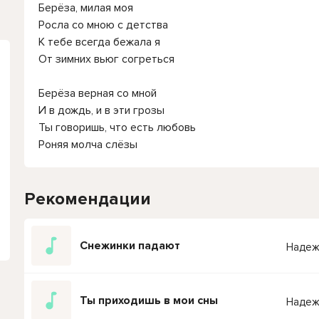
Берёза, милая моя
Росла со мною с детства
К тебе всегда бежала я
От зимних вьюг согреться
Берёза верная со мной
И в дождь, и в эти грозы
Ты говоришь, что есть любовь
Роняя молча слёзы
Рекомендации
Снежинки падают
Надеж
Ты приходишь в мои сны
Надеж