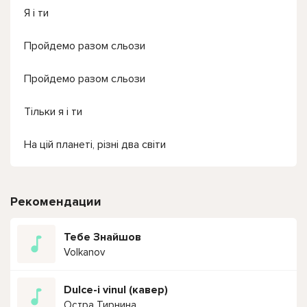
Я і ти
Пройдемо разом сльози
Пройдемо разом сльози
Тільки я і ти
На цій планеті, різні два світи
Рекомендации
Тебе Знайшов
Volkanov
Dulce-i vinul (кавер)
Остра Тирнина