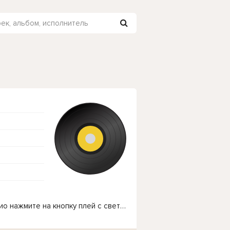
Чтобы прослушать онлайн песню Mary Gu - радио нажмите на кнопку плей с светом зелений