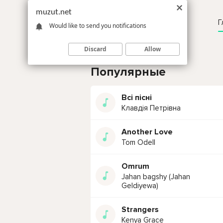
muzut.net
Г
Would like to send you notifications
Discard
Allow
Популярные
Всі пісні
Клавдія Петрівна
Another Love
Tom Odell
Omrum
Jahan bagshy (Jahan
Geldiyewa)
Strangers
Kenya Grace