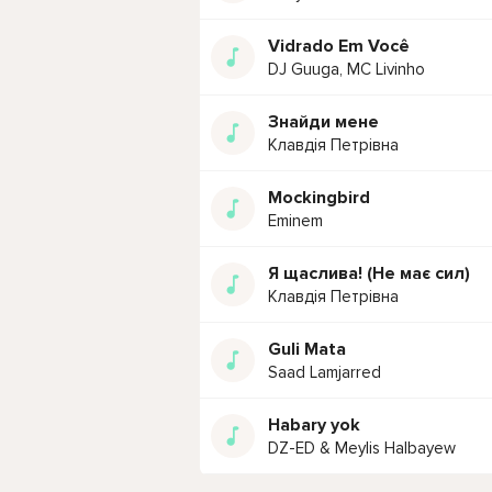
Vidrado Em Você
DJ Guuga, MC Livinho
Знайди мене
Клавдія Петрівна
Mockingbird
Eminem
Я щаслива! (Не має сил)
Клавдія Петрівна
Guli Mata
Saad Lamjarred
Habary yok
DZ-ED & Meylis Halbayew