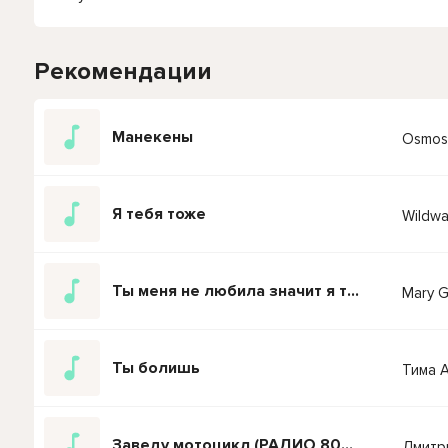
Рекомендации
Манекены
Osmos
Я тебя тоже
Wildwa
Ты меня не любила значит я тебя тоже
Mary G
Ты болишь
Тима А
Заведу мотоцикл (РАДИО 80х-90х)
Дмитр