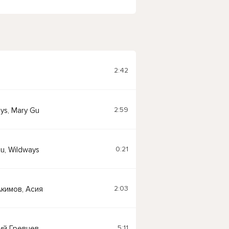
2:42
2:59
ys, Mary Gu
0:21
u, Wildways
2:03
кимов, Асия
5:11
ий Гревцев