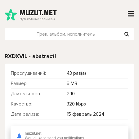
RXDXVIL - abstract!
Прослушиваний:
43 раз(а)
Размер:
5 MB
Длительность:
2:10
Качество:
320 kbps
Дата релиза:
15 февраль 2024
muzut.net
Чтобы прослушать онлайн песню RXDXVIL - abstract! нажмите на кнопку плей с светом зелений
Would like to send you notifications